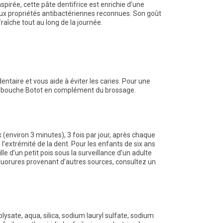
pirée, cette pâte dentifrice est enrichie d’une
ux propriétés antibactériennes reconnues. Son goût
raîche tout au long de la journée.
 dentaire et vous aide à éviter les caries. Pour une
 de bouche Botot en complément du brossage.
environ 3 minutes), 3 fois par jour, après chaque
 l’extrémité de la dent. Pour les enfants de six ans
ille d’un petit pois sous la surveillance d’un adulte
 fluorures provenant d’autres sources, consultez un
lysate, aqua, silica, sodium lauryl sulfate, sodium