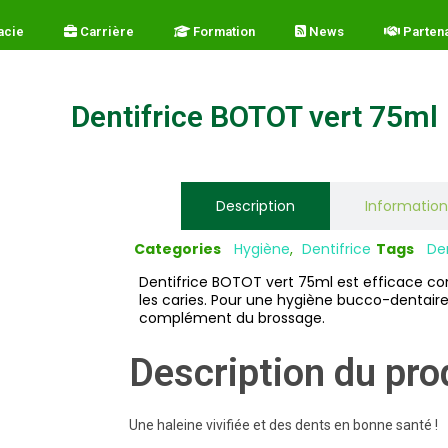
a
c
i
e
C
a
r
r
i
è
r
e
F
o
r
m
a
t
i
o
n
N
e
w
s
P
a
r
t
e
n
Dentifrice BOTOT vert 75ml
Description
Information
Categories
Hygiène
,
Dentifrice
Tags
De
Dentifrice BOTOT vert 75ml est efficace con
les caries. Pour une hygiène bucco-dentaire 
complément du brossage.
Description du pro
Une haleine vivifiée et des dents en bonne santé !