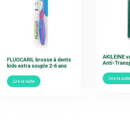
AKILEINE v
FLUOCARIL brosse à dents
Anti-Transp
kids extra souple 2-6 ans
Lire la suit
Lire la suite