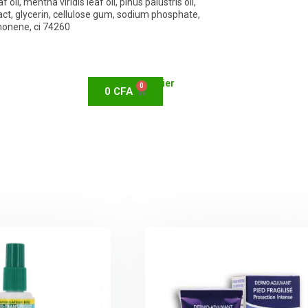
, mentha viridis leaf oil, pinus palustris oil,
tract, glycerin, cellulose gum, sodium phosphate,
imonene, ci 74260
Panier
0
0
CFA