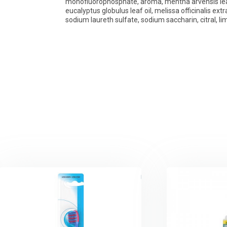
monofluorophosphate, aroma, mentha arvensis leaf oil
eucalyptus globulus leaf oil, melissa officinalis ex
sodium laureth sulfate, sodium saccharin, citral, l