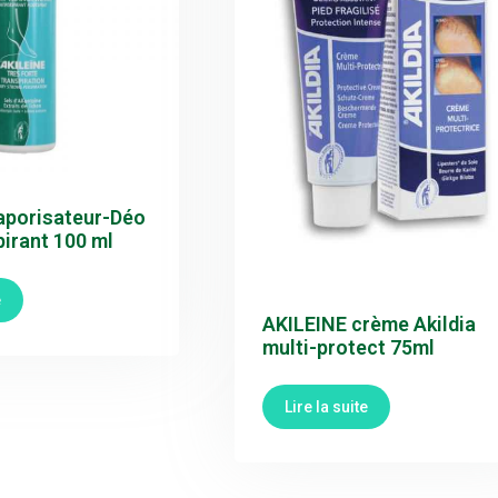
aporisateur-Déo
irant 100 ml
e
AKILEINE crème Akildia
multi-protect 75ml
Lire la suite