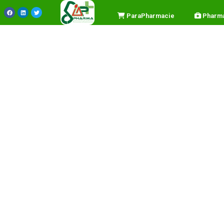
P
a
r
a
P
h
a
r
m
a
c
i
e
P
h
a
r
m