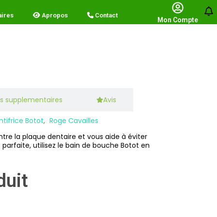
a
i
r
e
s
A
p
r
o
p
o
s
C
o
n
t
a
c
t
Mon Compte
s supplementaires
Avis
ntifrice Botot
,
Roge Cavailles
tre la plaque dentaire et vous aide à éviter
parfaite, utilisez le bain de bouche Botot en
duit