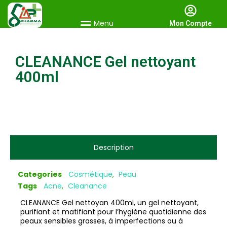
M
e
n
u
Mon Compte
CLEANANCE Gel nettoyant
400ml
Description
Categories
Cosmétique
,
Peau
Tags
Acne
,
Cleanance
CLEANANCE Gel nettoyan 400ml, un gel nettoyant,
purifiant et matifiant pour l’hygiène quotidienne des
peaux sensibles grasses, à imperfections ou à