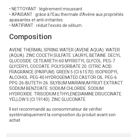
• NETTOYANT : légèrement moussant.
• APAISANT : grâce à l’Eau thermale d’Avène aux propriétés
apaisantes et anti-irritantes.
• MATIFIANT : réduit l’excès de sébum.
Composition
AVENE THERMAL SPRING WATER (AVENE AQUA). WATER
(AQUA). ZINC COCETH SULFATE. LAURYL BETAINE. DECYL
GLUCOSIDE. CETEARETH-60 MYRISTYL GLYCOL. PEG-7
GLYCERYL COCOATE. POLYSORBATE 20. CITRIC ACID.
FRAGRANCE (PARFUM). GREEN 5 (CI 61570). ISOPROPYL
ALCOHOL. PEG-40 HYDROGENATED CASTOR OIL. PEG-6.
PPG-26-BUTETH-26. SILYBUM MARIANUM FRUIT EXTRACT.
SODIUM BENZOATE. SODIUM CHLORIDE. SODIUM
HYDROXIDE. TRISODIUM ETHYLENEDIAMINE DISUCCINATE.
YELLOW 5 (CI 19140). ZINC GLUCONATE
Il est recommandé au consommateur de vérifier
systématiquement la composition du produit avant son
achat.