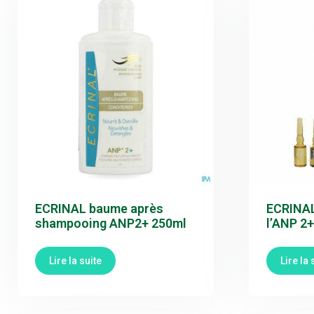
ECRINAL baume après
ECRINAL
shampooing ANP2+ 250ml
l’ANP 2+
Lire la suite
Lire la 