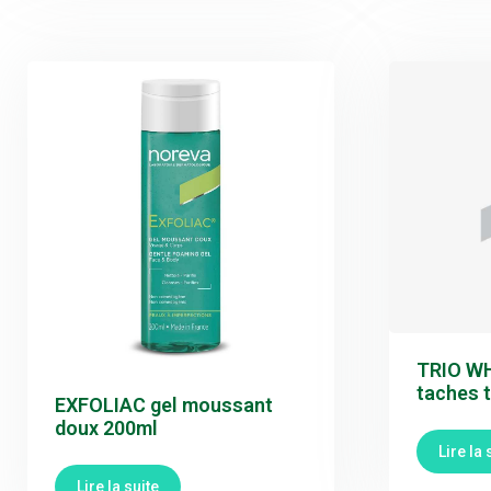
TRIO WH
taches 
EXFOLIAC gel moussant
doux 200ml
Lire la 
Lire la suite