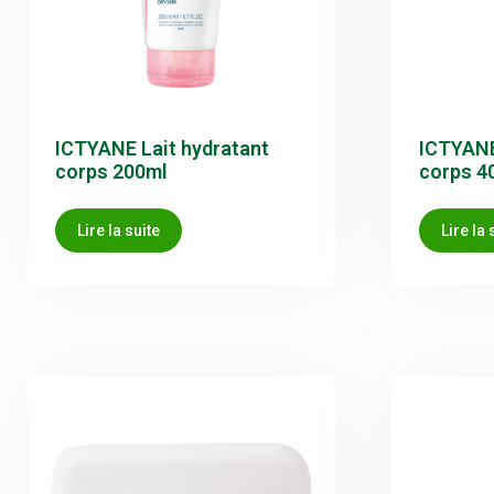
ICTYANE Lait hydratant
ICTYANE
corps 200ml
corps 4
Lire la suite
Lire la 