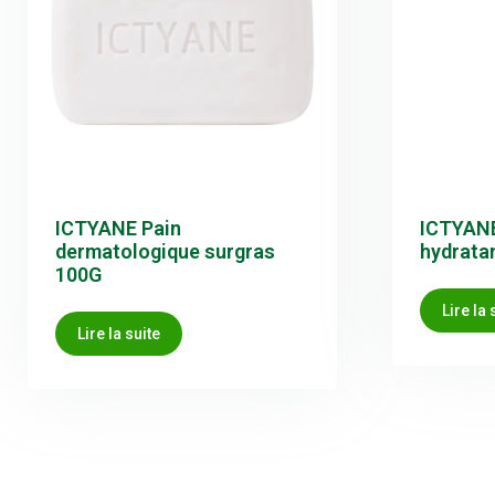
ICTYANE Pain
ICTYANE
dermatologique surgras
hydratan
100G
Lire la 
Lire la suite