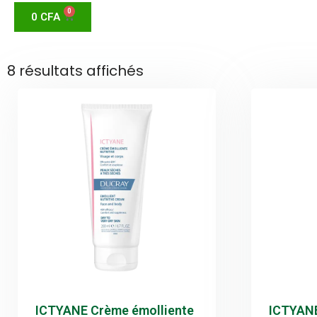
0
0
CFA
8 résultats affichés
ICTYANE Crème émolliente
ICTYANE