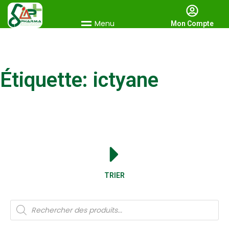
M
e
n
u
Mon Compte
Étiquette: ictyane
TRIER