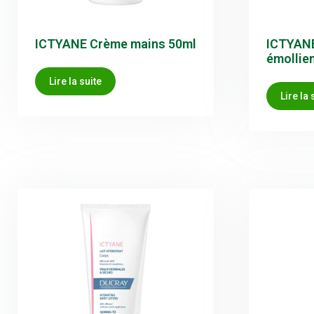
ICTYANE Crème mains 50ml
ICTYAN
émollie
Lire la suite
Lire la 