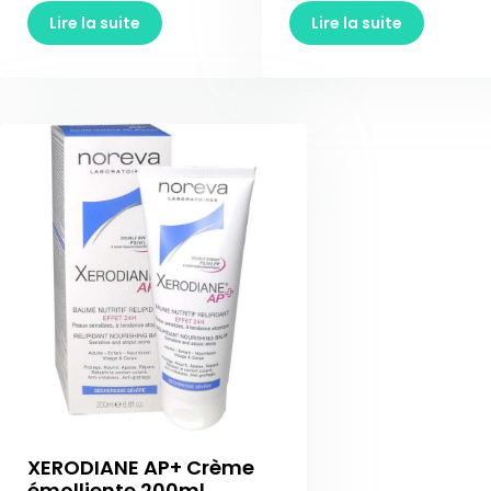
Lire la suite
Lire la suite
XERODIANE AP+ Crème
émolliente 200ml