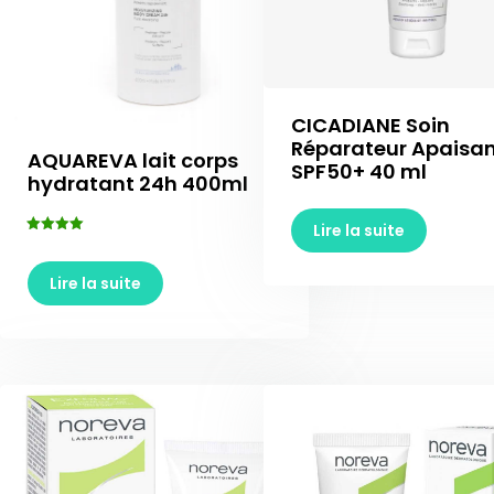
CICADIANE Soin
Réparateur Apaisa
AQUAREVA lait corps
SPF50+ 40 ml
hydratant 24h 400ml
Lire la suite
Note
5.00
sur 5
Lire la suite